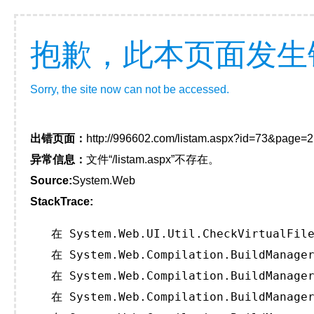
抱歉，此本页面发生
Sorry, the site now can not be accessed.
出错页面：
http://996602.com/listam.aspx?id=73&page=2
异常信息：
文件“/listam.aspx”不存在。
Source:
System.Web
StackTrace:
   在 System.Web.UI.Util.CheckVirtualFile
   在 System.Web.Compilation.BuildManager
   在 System.Web.Compilation.BuildManager
   在 System.Web.Compilation.BuildManager