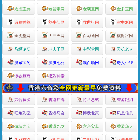
港澳宝典
老管家网
老顽童网
金多宝网
诸葛神算
刘半仙网
救世祖网
掌中彩网
金虎堂网
大三巴网
百彩通网
横财富网
马经论坛
老夫子网
中彩堂网
天机老人
澳藏宝阁
澳洪七公
澳百顺网
奇人中特
澳铁算盘
报彩神童
六合资源
香港挂牌
特区总站
香港跑狗
旺角彩皇
香港马会
博发世家
凤凰信息
镇坛之宝
香港九龙
六合宝典
香港华人
生财有道
亚视彩票
二四六彩
香港开奖