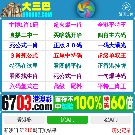
返回首页
主博1肖1码
超火爆一肖
全港平特王
直播二中一
买啥就开啥
四肖主六码
死公式一肖
正版３０码
一码大曝光
３肖死公式
五尾中特码
超级单双王
特码在这里
看图解平特
正香港挂牌
看图找生肖
死公式一肖
一句爆特码
六码复式连
高级一尾料
平特三肖王