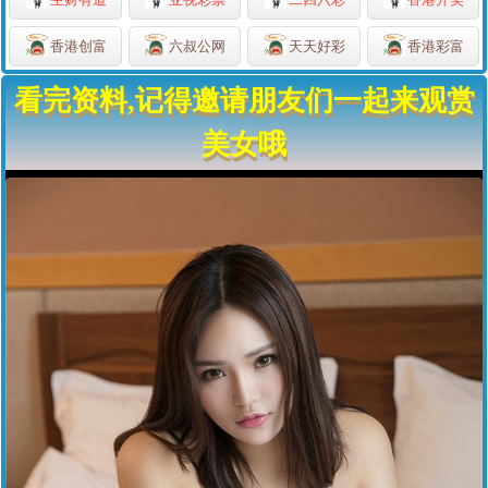
香港创富
六叔公网
天天好彩
香港彩富
看完资料,记得邀请朋友们一起来观赏
美女哦