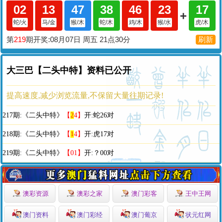
大三巴【二头中特】资料已公开
提高速度,减少浏览流量,不保留大量往期记录!
217期:《二头中特》
【
2
4】
开:蛇26对
218期:《二头中特》
【
1
4】
开:虎17对
219期:《二头中特》
【01】
开:？00对
澳彩资源
澳彩之家
澳门彩客
王中王网
澳门资料
澳门彩经
澳门葡京
状元红网