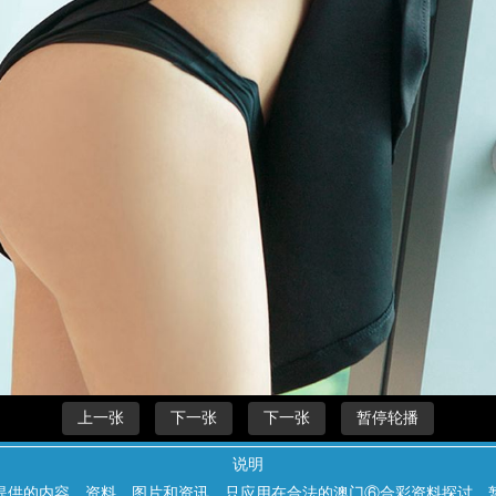
上一张
下一张
下一张
暂停轮播
说明
提供的内容、资料、图片和资讯，只应用在合法的澳门⑥合彩资料探讨，