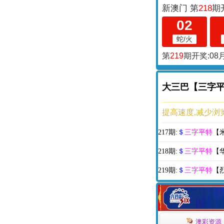
大三巴【三字
提高速度,减少浏
217期:
＄
三字平特
【
218期:
＄
三字平特
【
219期:
＄
三字平特
【
澳彩资源