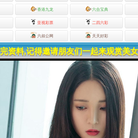
香港九龙
六合宝典
亚视彩票
二四六彩
六叔公网
天天好彩
完资料,记得邀请朋友们一起来观赏美